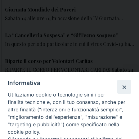
Giornata Mondiale dei Poveri
Sabato 14 alle ore 11, in occasione della IV Giornata…
La “Cancelleria Sospesa” e “GifTecno sospeso”
In questo periodo particolare in cui il virus Covid-19 ha…
Riparte il corso per Volontari Caritas
RIPARTE IL CORSO PER VOLONTARI CARITAS Sabato 24
ottobre 2020…
Informativa
Corso formazione 2009
Utilizziamo cookie o tecnologie simili per
finalità tecniche e, con il tuo consenso, anche per
Corso Caritas per volontari 2009…
altre finalità ("interazioni e funzionalità semplici",
"miglioramento dell'esperienza", "misurazione" e
Indagine conoscitiva
"targeting e pubblicità") come specificato nella
Questionario conoscitivo sulle attività caritative
cookie policy.
diocesane…