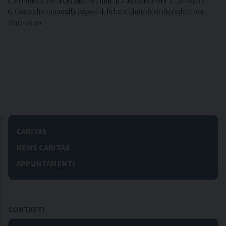
5. Prendersi cura del futuro | lunedì 2 dicembre ore 17.30-19.30
6. Costruire comunità capaci di futuro | lunedì 16 dicembre ore
17.30-19.30
CARITAS
NEWS CARITAS
APPUNTAMENTI
CONTATTI