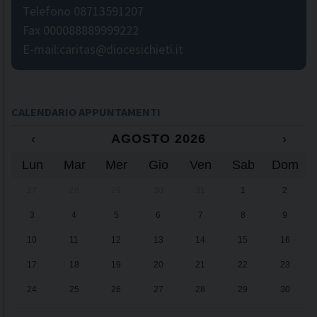
Telefono 08713591207
Fax 000088889999222
E-mail:caritas@diocesichieti.it
CALENDARIO APPUNTAMENTI
‹
AGOSTO 2026
›
Lun
Mar
Mer
Gio
Ven
Sab
Dom
27
28
29
30
31
1
2
3
4
5
6
7
8
9
10
11
12
13
14
15
16
17
18
19
20
21
22
23
24
25
26
27
28
29
30
31
1
2
3
4
5
6