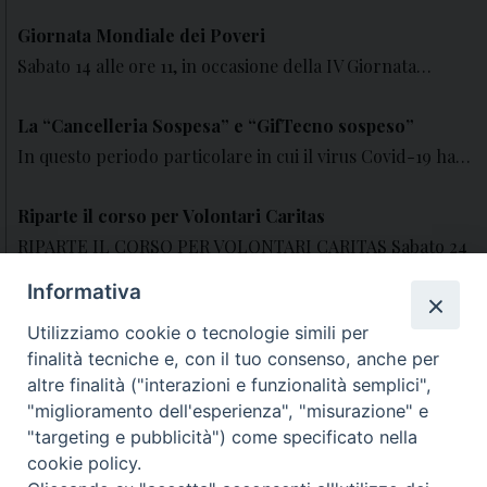
Giornata Mondiale dei Poveri
Sabato 14 alle ore 11, in occasione della IV Giornata…
La “Cancelleria Sospesa” e “GifTecno sospeso”
In questo periodo particolare in cui il virus Covid-19 ha…
Riparte il corso per Volontari Caritas
RIPARTE IL CORSO PER VOLONTARI CARITAS Sabato 24
ottobre 2020…
Informativa
Corso formazione 2009
Utilizziamo cookie o tecnologie simili per
finalità tecniche e, con il tuo consenso, anche per
Corso Caritas per volontari 2009…
altre finalità ("interazioni e funzionalità semplici",
"miglioramento dell'esperienza", "misurazione" e
Indagine conoscitiva
"targeting e pubblicità") come specificato nella
Questionario conoscitivo sulle attività caritative
cookie policy.
diocesane…