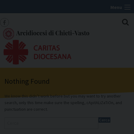
S
Menu
k
i
f
p
t
a
o
c
c
e
o
n
b
t
Nothing Found
o
e
o
n
We know this didn’t work before but you may want to try another
t
k
search, only this time make sure the spelling, cApitALiZaTiOn, and
punctuation are correct.
Cerca