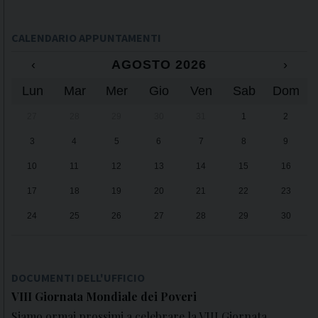
CALENDARIO APPUNTAMENTI
‹
AGOSTO 2026
›
Lun
Mar
Mer
Gio
Ven
Sab
Dom
27
28
29
30
31
1
2
3
4
5
6
7
8
9
10
11
12
13
14
15
16
17
18
19
20
21
22
23
24
25
26
27
28
29
30
31
1
2
3
4
5
6
DOCUMENTI DELL'UFFICIO
VIII Giornata Mondiale dei Poveri
Siamo ormai prossimi a celebrare la VIII Giornata